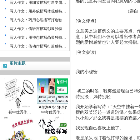
邪的儿童共同发自内心急切的心
写人作文：用细节描写打造专属…
(
选自
写人作文：用外貌描写体现独特…
写人作文：巧用心理描写打造独…
[
例文评点
]
写人作文：借语言描写彰显独特…
立意美是这篇例文的主要亮点。
意，从中我们不仅可以看出作者
写人作文：用神态描写凸显独特…
烈的爱憎感情也让人竖起大拇指
写人作文：借动作描写打造独特…
[
例文参读
]
图片主题
我的小秘密
初二的时侯，我突然发现自己特
特别淡，风特别轻……
我开始学着写诗：“天空中挂着
初中优秀作…
中考优秀作…
摆的双桨泛起一道道涟漪／如果
只小船／那么我将是摇摆的双桨／
我发现自己喜欢上他了。
老是呆呆地盯着他打球的操场，