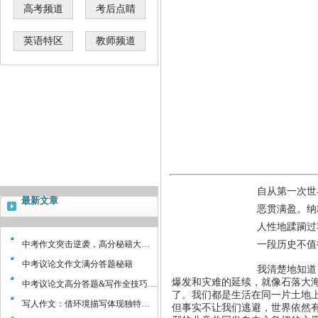
高考频道
考后点睛
英语特区
教师频道
自从第一次世
最新文章
恶贯满盈。纳
人性地蹂躏过
中考作文突击逆袭，高分秘籍大…
一段历史不值
中考议论文作文满分答题秘籍
我清楚地知道
爆发和灾难的延续，就像石落大
中考议论文高分答题&写作全技巧…
了。我们都是生活在同一片土地
写人作文：借环境描写体现独特…
但事实不让我们逃避，世界依然