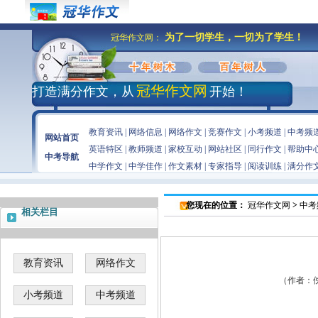
为了一切学生，一切为了学生！
冠华作文网：
冠华作文网
打造满分作文，从
开始！
教育资讯
|
网络信息
|
网络作文
|
竞赛作文
|
小考频道
|
中考频
网站首页
英语特区
|
教师频道
|
家校互动
|
网站社区
|
同行作文
|
帮助中
中考导航
中学作文
|
中学佳作
|
作文素材
|
专家指导
|
阅读训练
|
满分作
您现在的位置：
冠华作文网
>
中考
相关栏目
教育资讯
网络作文
（作者：佚名
小考频道
中考频道