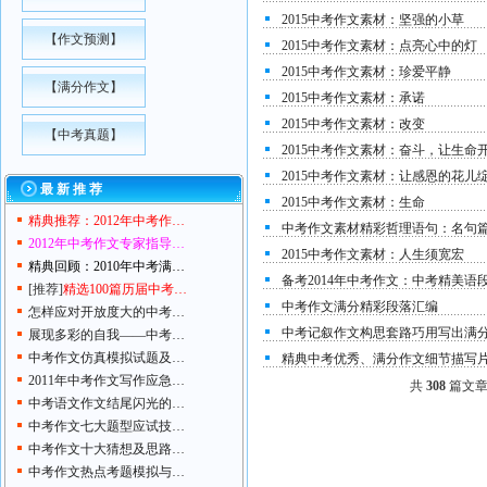
2015中考作文素材：坚强的小草
【
作文预测
】
2015中考作文素材：点亮心中的灯
2015中考作文素材：珍爱平静
【
满分作文
】
2015中考作文素材：承诺
2015中考作文素材：改变
【
中考真题
】
2015中考作文素材：奋斗，让生命
2015中考作文素材：让感恩的花儿
最 新 推 荐
2015中考作文素材：生命
精典推荐：2012年中考作…
中考作文素材精彩哲理语句：名句
2012年中考作文专家指导…
2015中考作文素材：人生须宽宏
精典回顾：2010年中考满…
备考2014年中考作文：中考精美语段
[推荐]
精选100篇历届中考…
中考作文满分精彩段落汇编
怎样应对开放度大的中考…
中考记叙作文构思套路巧用写出满
展现多彩的自我——中考…
中考作文仿真模拟试题及…
精典中考优秀、满分作文细节描写
2011年中考作文写作应急…
共
308
篇文章 
中考语文作文结尾闪光的…
中考作文七大题型应试技…
中考作文十大猜想及思路…
中考作文热点考题模拟与…