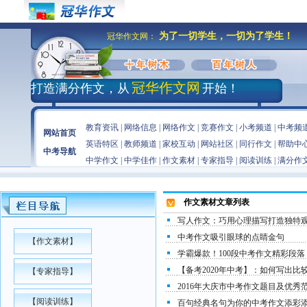
为了一切学生，一切为了学生！
冠华作文网：
冠华作文网
打造满分作文，从
开始！
教育资讯
|
网络信息
|
网络作文
|
竞赛作文
|
小考频道
|
中考频
网站首页
英语特区
|
教师频道
|
家校互动
|
网站社区
|
同行作文
|
帮助中
中考导航
中学作文
|
中学佳作
|
作文素材
|
专家指导
|
阅读训练
|
满分作
作文素材文章
列表
写人作文：巧用心理描写打造独特
中考作文吸引眼球的点睛金句
【
作文素材
】
学霸爆款！100段中考作文精彩段
【备考2020年中考】：如何写出
【
专家指导
】
2016年大庆市中考作文题目及优秀
【
阅读训练
】
百句经典名句为你的中考作文添彩