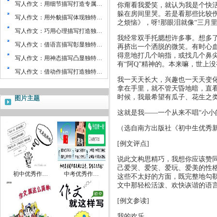
写人作文：用细节描写打造专属…
你甭看我爱笑，就认为我是个快
躲在房间里哭。若是看那些比较
写人作文：用外貌描写体现独特…
之烦恼》，呀
!
那眼泪就像“三月
写人作文：巧用心理描写打造独…
我经常双手托腮想许多事。想多
写人作文：借语言描写彰显独特…
再挤出一个洒脱的微笑。有时心
得意地打几个响指，或找几个鼻尖
写人作文：用神态描写凸显独特…
有“阿
Q
”精神的。本来嘛，世上
写人作文：借动作描写打造独特…
我一天天长大，兴趣也一天天变化
拿在手里，就不管天昏地暗，直看
时候，我最希望有瓜子、花生之类
图片主题
这就是我——一个从来不唱“小小
（选自南方出版社《初中生优秀
[
例文评点
]
说此文构思精巧，我想你应该赞同
己爱哭、爱笑、爱玩、爱美的性
初中优秀作…
中考优秀作…
这些不太好的方面，既完整地勾勒
文中那轻松活泼、欢快诙谐的语
[
例文参读
]
我的欢乐