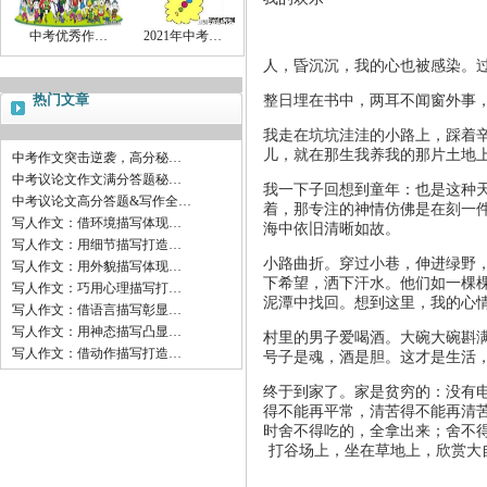
中考优秀作…
2021年中考…
人，昏沉沉，我的心也被感染。
热门文章
整日埋在书中，两耳不闻窗外事
我走在坑坑洼洼的小路上，踩着
儿，就在那生我养我的那片土地
中考作文突击逆袭，高分秘…
中考议论文作文满分答题秘…
我一下子回想到童年：也是这种
中考议论文高分答题&写作全…
着，那专注的神情仿佛是在刻一件
写人作文：借环境描写体现…
海中依旧清晰如故。
写人作文：用细节描写打造…
小路曲折。穿过小巷，伸进绿野
写人作文：用外貌描写体现…
下希望，洒下汗水。他们如一棵
写人作文：巧用心理描写打…
泥潭中找回。想到这里，我的心
写人作文：借语言描写彰显…
写人作文：用神态描写凸显…
村里的男子爱喝酒。大碗大碗斟
写人作文：借动作描写打造…
号子是魂，酒是胆。这才是生活
终于到家了。家是贫穷的：没有
得不能再平常，清苦得不能再清
时舍不得吃的，全拿出来；舍不
打谷场上，坐在草地上，欣赏大