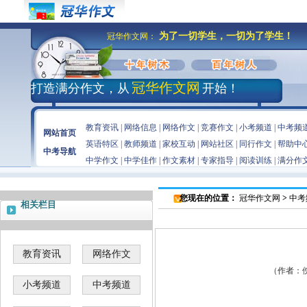
为了一切学生，一切为了学生！
冠华作文网：
冠华作文网
打造满分作文，从
开始！
教育资讯
|
网络信息
|
网络作文
|
竞赛作文
|
小考频道
|
中考频
网站首页
英语特区
|
教师频道
|
家校互动
|
网站社区
|
同行作文
|
帮助中
中考导航
中学作文
|
中学佳作
|
作文素材
|
专家指导
|
阅读训练
|
满分作
您现在的位置：
冠华作文网
>
中考
相关栏目
教育资讯
网络作文
（作者：佚名
小考频道
中考频道