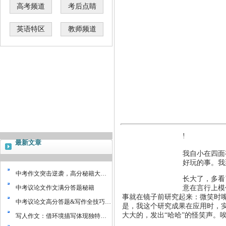
高考频道
考后点睛
英语特区
教师频道
!
最新文章
我自小在四面
好玩的事。我
中考作文突击逆袭，高分秘籍大…
长大了，多看
中考议论文作文满分答题秘籍
意在言行上模
事就在镜子前研究起来：微笑时
中考议论文高分答题&写作全技巧…
是，我这个研究成果在应用时，
大大的，发出“哈哈”的怪笑声。
写人作文：借环境描写体现独特…