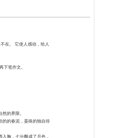
不在。 它使人感动，给人
，再下笔作文。
自然的界限。
软的的春泥，晏殊的独自徘
酒入胸，七分酿成了月色，