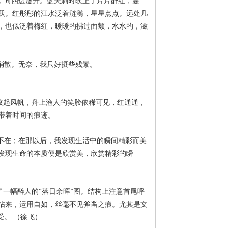
，向四边漫开。蓝天刹时映上了片片醉红，蔓
跃。红彤彤的江水泛着涟漪，星星点点。远处几
，也似泛着梅红，暖暖的拂过面颊，水水的，滋
消散。无奈，我只好摄些残景。
收起风帆，舟上渔人的笑脸依稀可见，红通通，
带着时间的痕迹。
不在；在那以后，我发现生活中的瞬间精彩而美
发现生命的本质便是欣赏美，欣赏精彩的瞬
一幅醉人的“落日余晖”图。结构上注意首尾呼
拈来，运用自如，丝毫不见斧凿之痕。尤其是文
受。 （徐飞）