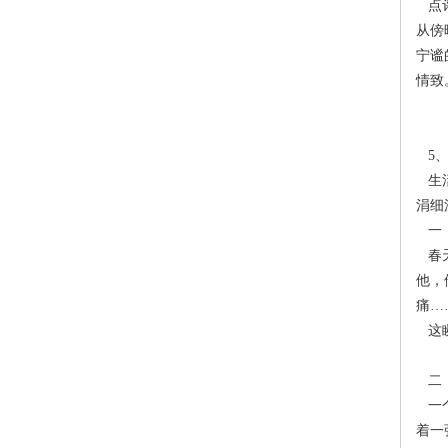
点评
从傍
宁谧
情致
5、
生活
涓细
一
春天
他，
痛…
这瞬
二
一个
着一