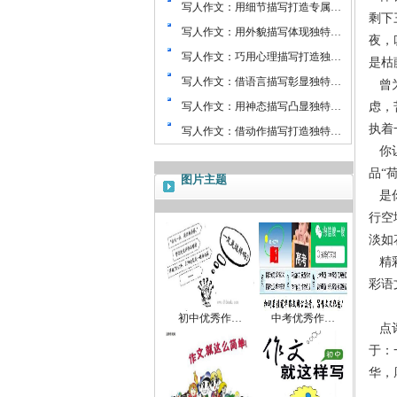
写人作文：用细节描写打造专属…
剩下
写人作文：用外貌描写体现独特…
夜，
写人作文：巧用心理描写打造独…
是枯
写人作文：借语言描写彰显独特…
曾为
写人作文：用神态描写凸显独特…
虑，
执着
写人作文：借动作描写打造独特…
你让
品“
图片主题
是你
行空
淡如
精彩
彩语
初中优秀作…
中考优秀作…
点评
于：
华，