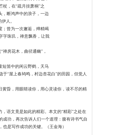
杖，在“疏月挂萧桐”之
头，断鸿声中的浪子，一边
的伊人。
度；曾为一次邂逅，殚精竭
字字珠玑，禅意飘香，让我
“禅房花木，曲径通幽”，
童短笛中的闲云野鹤，天马
于“屋上春鸠鸣，村边杏花白”的田园，但觉人
日黄昏，用眼睛读你，用心灵读你，读不尽的精
，语文竟是如此的精彩。本文的“精彩”之处在
的成功，再次告诉人们一个道理：腹有诗书气自
，也是写作成功的关键。（王金海）