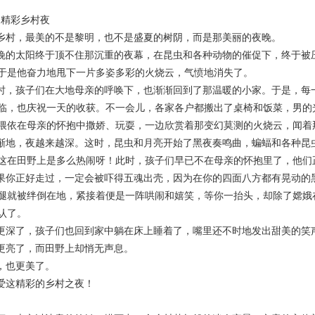
精彩乡村夜
村，最美的不是黎明，也不是盛夏的树阴，而是那美丽的夜晚。
的太阳终于顶不住那沉重的夜幕，在昆虫和各种动物的催促下，终于被
于是他奋力地甩下一片多姿多彩的火烧云，气愤地消失了。
，孩子们在大地母亲的呼唤下，也渐渐回到了那温暖的小家。于是，每
临，也庆祝一天的收获。不一会儿，各家各户都搬出了桌椅和饭菜，男的
偎依在母亲的怀抱中撒娇、玩耍，一边欣赏着那变幻莫测的火烧云，闻着
地，夜越来越深。这时，昆虫和月亮开始了黑夜奏鸣曲，蝙蝠和各种昆
这在田野上是多么热闹呀！此时，孩子们早已不在母亲的怀抱里了，他们
你正好走过，一定会被吓得五魂出壳，因为在你的四面八方都有晃动的
腿就被绊倒在地，紧接着便是一阵哄闹和嬉笑，等你一抬头，却除了嫦娥
认了。
深了，孩子们也回到家中躺在床上睡着了，嘴里还不时地发出甜美的笑
亮了，而田野上却悄无声息。
也更美了。
这精彩的乡村之夜！