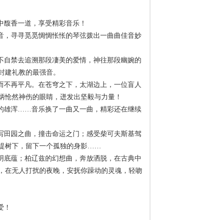
中馥香一道，享受精彩音乐！
音，寻寻觅觅惆惆怅怅的琴弦拨出一曲曲佳音妙
不自禁去追溯那段凄美的爱情，神往那段幽婉的
封建礼教的最强音。
而不再平凡。在苍穹之下，太湖边上，一位盲人
炳怆然神伤的眼睛，迸发出坚毅与力量！
的雄浑……音乐换了一曲又一曲，精彩还在继续
写田园之曲，撞击命运之门；感受柴可夫斯基驾
提树下，留下一个孤独的身影……
明底蕴；柏辽兹的幻想曲，奔放洒脱，在古典中
，在无人打扰的夜晚，安抚你躁动的灵魂，轻吻
爱！