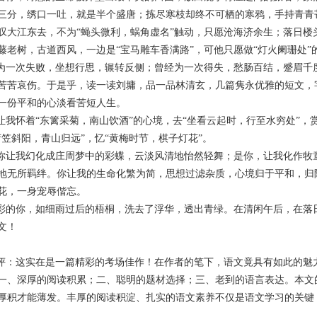
三分，绣口一吐，就是半个盛唐；拣尽寒枝却终不可栖的寒鸦，手持青青芒
叹大江东去，不为“蝇头微利，蜗角虚名”触动，只愿沧海济余生；落日楼
藤老树，古道西风，一边是“宝马雕车香满路”，可他只愿做“灯火阑珊处”
一次失败，坐想行思，辗转反侧；曾经为一次得失，愁肠百结，蹙眉千
苦苦哀伤。于是乎，读一读刘墉，品一品林清玄，几篇隽永优雅的短文，
一份平和的心淡看苦短人生。
我怀着“东篱采菊，南山饮酒”的心境，去“坐看云起时，行至水穷处”，赏
荷笠斜阳，青山归远”，忆“黄梅时节，棋子灯花”。
让我幻化成庄周梦中的彩蝶，云淡风清地怡然轻舞；是你，让我化作牧
地无所羁绊。你让我的生命化繁为简，思想过滤杂质，心境归于平和，归隐
花，一身宠辱偕忘。
的你，如细雨过后的梧桐，洗去了浮华，透出青绿。在清闲午后，在落
文！
：这实在是一篇精彩的考场佳作！在作者的笔下，语文竟具有如此的魅力
一、深厚的阅读积累；二、聪明的题材选择；三、老到的语言表达。本文
厚积才能薄发。丰厚的阅读积淀、扎实的语文素养不仅是语文学习的关键