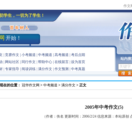
作文
切学生，一切为了学生！
网
开始！
文
|
竞赛作文
|
小考频道
|
中考频道
|
高考频道
|
考后点睛
站内搜
动
|
网站社区
|
同行作文
|
帮助中心
|
在线留言
|
设为首页
材
|
专家指导
|
阅读训练
|
满分作文
|
作文预测
|
中考真题
现在的位置：
冠华作文网
>
中考频道
>
满分作文
> 正文
2005年中考作文(5)
（作者：佚名 更新时间：2006/2/24 信息来源：本站原创