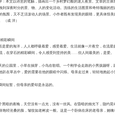
：本文以诗意的笔触，描画出一个乡村梦幻般的迷人夜景。文章的主体
晚到深夜时分的景、物、人的变化活动。洗练的生活图景和奇特瑰丽的想
的氛围，又不乏活泼动人的场景。小作者既有发现美的眼睛，更具体悟美
。 （成 洋）
精彩瞬间
是爱的海洋，人人都呼吸着爱，感受着爱。生活就像一片夜空，在流星
流，在穿石的精彩瞬间，令人感受到坚持的美……但人间最美的，是爱。
的公园里，小草在抽芽，小鸟在歌唱。一个刚学会走路的小男孩蹦呀，
他趴在草丛中，爱的需要在他的眼眶中闪烁。母亲走过来，轻轻地抱起小
…
间短暂，但母亲的爱却是永远的。
黑暗的夜晚，天空没有一点光，没有一丝风。在昏暗的烛光下，隐约晃
张饱经沧桑的脸，皱纹如老树皮一般。这是一个卧病在床的老母亲，她噙