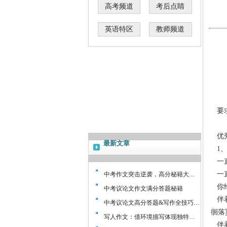
高考频道
考后点睛
英语特区
教师频道
要求
优秀
最新文章
1、
一直
一直
中考作文突击逆袭，高分秘籍大…
你给
中考议论文作文满分答题秘籍
伴着
中考议论文高分答题&写作全技巧…
徊落
写人作文：借环境描写体现独特…
伴着