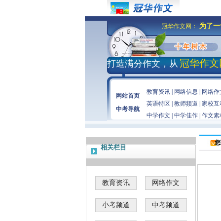
为了一
冠华作文网：
冠华作文
打造满分作文，从
教育资讯
|
网络信息
|
网络作
网站首页
英语特区
|
教师频道
|
家校互
中考导航
中学作文
|
中学佳作
|
作文素
您
相关栏目
教育资讯
网络作文
小考频道
中考频道