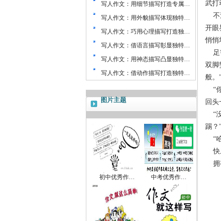
武打
写人作文：用细节描写打造专属…
不
写人作文：用外貌描写体现独特…
开眼
写人作文：巧用心理描写打造独…
悄悄
写人作文：借语言描写彰显独特…
足
写人作文：用神态描写凸显独特…
双脚
写人作文：借动作描写打造独特…
般。
“
图片主题
回头
“
踢？
“
快
拥
初中优秀作…
中考优秀作…