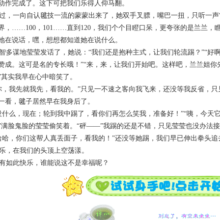
动作完成了。这下可把我们乐得人仰马翻。
过，一向自认毽技一流的蒙蒙出来了，她双手叉膘，嘴巴一扭，只听一声“
界，……
100
，
101
……直到
120
，我们个个目瞪口呆，更夸张的是兰兰，
地在说话，嘿，想想都知道她在说什么。
智多谋地莹莹发话了，她说：“我们还是抱种主式，让我们轮流踢？”“好
赞成。这可是名的专长哦！”“来，来，让我们开始吧。这样吧，兰兰姐你
”其实我早在心中暗笑了。
你，我先就我先，看我的。”只见一不速之客向我飞来，还没等我反省，只
一看，毽子居然早在我身后了。
没什么，现在；轮到我中踢了，看你们再怎么笑我，准备好！”“咦，今天它
”满脸鬼脸的莹莹偷笑着。“砰——”我踢的还是不错，只见莹莹也没办法
哈哈，你们这帮人真丢面子，看我的！”还没等她踢，我们早已伸出拳头追去
乐，在我们的头顶上空荡漾。
有如此快乐，谁能说这不是幸福呢？