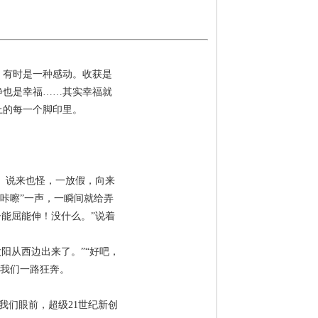
，有时是一种感动。收获是
静也是幸福……其实幸福就
上的每一个脚印里。
啊。说来也怪，一放假，向来
咔嚓”一声，一瞬间就给弄
能屈能伸！没什么。”说着
阳从西边出来了。”“好吧，
，我们一路狂奔。
我们眼前，超级
21
世纪新创