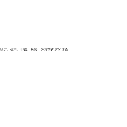
稳定、侮辱、诽谤、教唆、淫秽等内容的评论