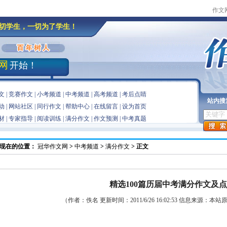
作文
切学生，一切为了学生！
网
开始！
文
|
竞赛作文
|
小考频道
|
中考频道
|
高考频道
|
考后点睛
站内搜
动
|
网站社区
|
同行作文
|
帮助中心
|
在线留言
|
设为首页
材
|
专家指导
|
阅读训练
|
满分作文
|
作文预测
|
中考真题
现在的位置：
冠华作文网
>
中考频道
>
满分作文
> 正文
精选100篇历届中考满分作文及点评
（作者：佚名 更新时间：2011/6/26 16:02:53 信息来源：本站