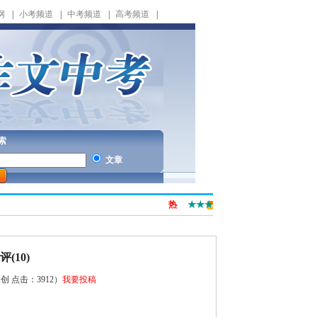
网
|
小考频道
|
中考频道
|
高考频道
|
索
文章
热
★★★
(10)
原创 点击：
3912）
我要投稿