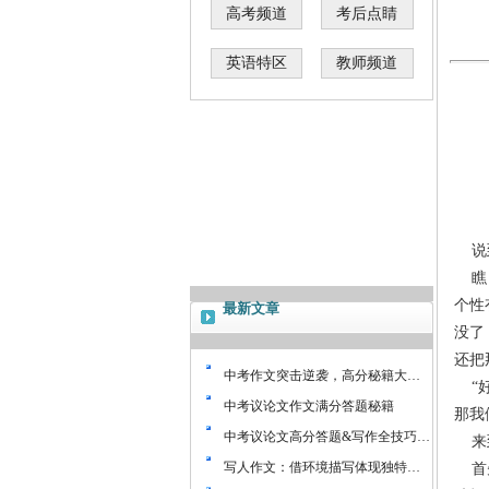
高考频道
考后点睛
英语特区
教师频道
说
瞧
个性
最新文章
没了
还把
中考作文突击逆袭，高分秘籍大…
“
中考议论文作文满分答题秘籍
那我
中考议论文高分答题&写作全技巧…
来
写人作文：借环境描写体现独特…
首