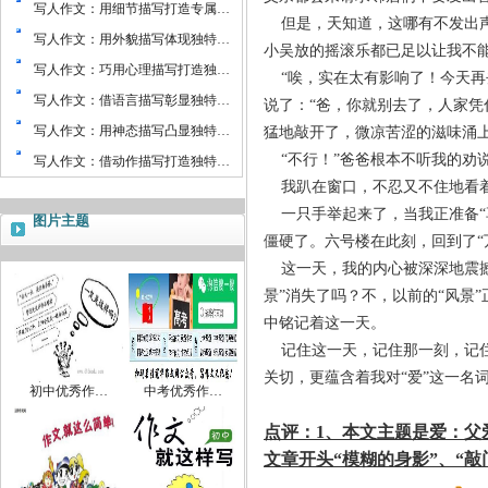
写人作文：用细节描写打造专属…
但是，天知道，这哪有不发出
写人作文：用外貌描写体现独特…
小吴放的摇滚乐都已足以让我不
写人作文：巧用心理描写打造独…
“唉，实在太有影响了！今天再
写人作文：借语言描写彰显独特…
说了：“爸，你就别去了，人家凭
写人作文：用神态描写凸显独特…
猛地敲开了，微凉苦涩的滋味涌
“不行！”爸爸根本不听我的劝
写人作文：借动作描写打造独特…
我趴在窗口，不忍又不住地看
一只手举起来了，当我正准备“
图片主题
僵硬了。六号楼在此刻，回到了“
这一天，我的内心被深深地震
景”消失了吗？不，以前的“风景
中铭记着这一天。
记住这一天，记住那一刻，记
关切，更蕴含着我对“爱”这一名
初中优秀作…
中考优秀作…
点评：
1
、本文主题是爱：父
文章开头“模糊的身影”、“