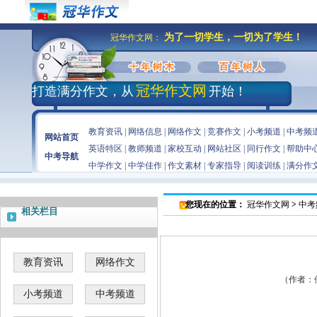
为了一切学生，一切为了学生！
冠华作文网：
冠华作文网
打造满分作文，从
开始！
教育资讯
|
网络信息
|
网络作文
|
竞赛作文
|
小考频道
|
中考频
网站首页
英语特区
|
教师频道
|
家校互动
|
网站社区
|
同行作文
|
帮助中
中考导航
中学作文
|
中学佳作
|
作文素材
|
专家指导
|
阅读训练
|
满分作
您现在的位置：
冠华作文网
>
中考
相关栏目
教育资讯
网络作文
（作者：佚名
小考频道
中考频道