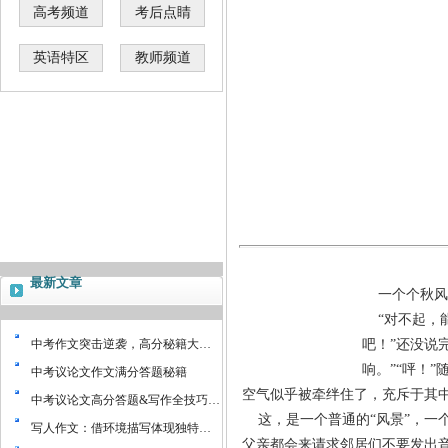
高考频道
考后点睛
英语特区
教师频道
最新文章
一个个秋风
“对不起，
中考作文突击逆袭，高分秘籍大…
吧！”还没说
响。”“呯！
中考议论文作文满分答题秘籍
空气似乎被牵绊住了，充斥于其
中考议论文高分答题&写作全技巧…
这，是一个普通的“风景”，
写人作文：借环境描写体现独特…
父亲都会来请求邻居们不要发出音