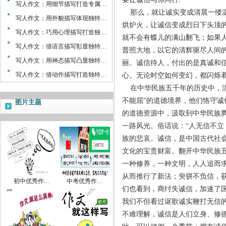
写人作文：用细节描写打造专属…
那么，就让诚实变成清晨一缕温
写人作文：用外貌描写体现独特…
烘炉火，让诚信变成烈日下头顶
写人作文：巧用心理描写打造独…
就不会有蝶儿的满山翻飞；如果
写人作文：借语言描写彰显独特…
普照大地，以它的清辉驱尽人间
写人作文：用神态描写凸显独特…
丽。诚信待人，付出的是真诚和
写人作文：借动作描写打造独特…
心。无论时空如何变幻，都闪烁
在中华民族五千年的历史中，流
不能屈”的道德境界，他们恪守
图片主题
的道德资源中，汲取到中华民族
一路风光。俗话说：“人无信不立
族的悲哀。诚信，是中国古代社
文化的宝贵财富。翻开中华民族五
一种修养，一种文明，人人追而
从而推行了新法；臾骈不负信，
初中优秀作…
中考优秀作…
们也看到，商纣失诚信，加速了
我们不但看过讴歌诚实鞭打无信的
不难理解，诚信是人们立身、修