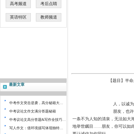
高考频道
考后点睛
英语特区
教师频道
【题目】半命
最新文章
中考作文突击逆袭，高分秘籍大…
人，以诚为本
中考议论文作文满分答题秘籍
朋友，也许
一条不为人知的清泉，无法如大
中考议论文高分答题&写作全技巧…
地举世瞩目……朋友，你可以如
写人作文：借环境描写体现独特…
要让诚信与你同行.