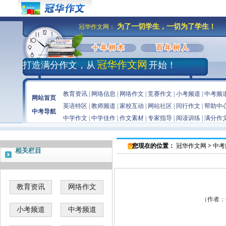
为了一切学生，一切为了学生！
冠华作文网：
冠华作文网
打造满分作文，从
开始！
教育资讯
|
网络信息
|
网络作文
|
竞赛作文
|
小考频道
|
中考频
网站首页
英语特区
|
教师频道
|
家校互动
|
网站社区
|
同行作文
|
帮助中
中考导航
中学作文
|
中学佳作
|
作文素材
|
专家指导
|
阅读训练
|
满分作
您现在的位置：
冠华作文网
>
中考
相关栏目
教育资讯
网络作文
（作者：佚
小考频道
中考频道