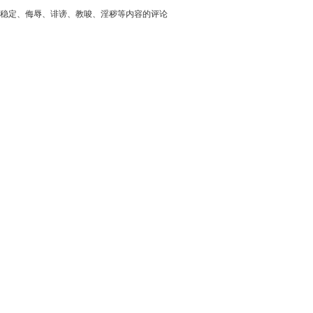
稳定、侮辱、诽谤、教唆、淫秽等内容的评论