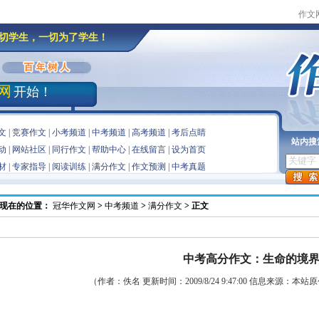
作文
切学生，一切为了学生！
网
开始！
文
|
竞赛作文
|
小考频道
|
中考频道
|
高考频道
|
考后点睛
站内搜
动
|
网站社区
|
同行作文
|
帮助中心
|
在线留言
|
设为首页
材
|
专家指导
|
阅读训练
|
满分作文
|
作文预测
|
中考真题
现在的位置：
冠华作文网
>
中考频道
>
满分作文
> 正文
中考高分作文：生命的境
（作者：佚名 更新时间：2009/8/24 9:47:00 信息来源：本站