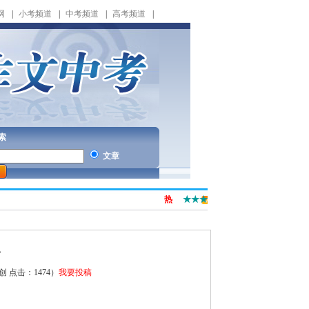
网
|
小考频道
|
中考频道
|
高考频道
|
索
文章
热
★★★
界
原创 点击：
1474）
我要投稿