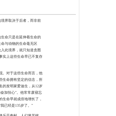
的境界取决于后者，而非前
生命只是在延伸着生命的
生命与动物的生命毫无区
沦入此境界，就只知道贪图
事实上这些生命早已不复存
现。对于这些生命而言，他
些生命拥有坚定的信念，所
的发明家爱迪生，从12岁
奋加恒心”。他常常废寝忘
的生命早就成倍地增长了，
已经是135岁了。”
锋乐于奉献，人们将其铭