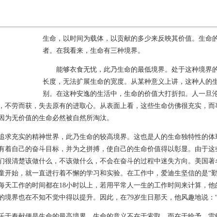
生命，以时间为载体，以贡献的多少来反映其价值。生命
者。在我看来，生命有三种境界。
能够衣食无忧，此乃生命的最低境界。处于这种境界的
长度，无法扩展生命的宽度。从某种意义上讲，这种人的
别。在这种安逸的生活中，生命的价值大打折扣。人一旦
，不劳而获，失去原有的进取心。从表面上看，这些生命仿佛很充实，而
因为无价值的生命必然被自然所淘汰。
充实的精神世界，此乃生命的较高境界。这也是人的生命独特性的体
有着自己的奋斗目标，并为之拼搏，使自己的生命价值得以彰显。由于这
们很清楚该做什么，不该做什么，不会在奋斗的过程中迷失方向。美国著名
童开始，就一直进行着不懈的学习和实验。在工作中，爱迪生坚信的是“勤
每天工作的时间都在18小时以上，若用平常人一生的工作时间来计算，他
的境界也在不知不觉中得以提升。因此，在79岁生日那天，他风趣地说：“我
奉献便是生命的最高境界。生命的意义不在于索取，而在于给予。雷