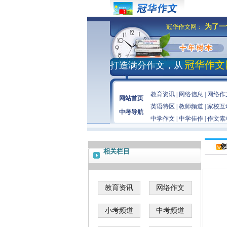
为了一
冠华作文网：
冠华作文
打造满分作文，从
教育资讯
|
网络信息
|
网络作
网站首页
英语特区
|
教师频道
|
家校互
中考导航
中学作文
|
中学佳作
|
作文素
您
相关栏目
教育资讯
网络作文
小考频道
中考频道