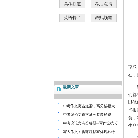
高考频道
考后点睛
英语特区
教师频道
享乐
在，
最新文章
追求
们都
以他
中考作文突击逆袭，高分秘籍大…
当报
中考议论文作文满分答题秘籍
食，
中考议论文高分答题&写作全技巧…
生命
写人作文：借环境描写体现独特…
乐于