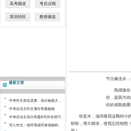
高考频道
考后点睛
英语特区
教师频道
节日像流水，
最新文章
我感激你，
你，是因为你
中考作文突击逆袭，高分秘籍大…
你的成熟稳重
中考议论文作文满分答题秘籍
你是水，滋润着我这颗幼小的心
中考议论文高分答题&写作全技巧…
郁郁，博大精深，使我忘忧销愁
写人作文：借环境描写体现独特…
照！