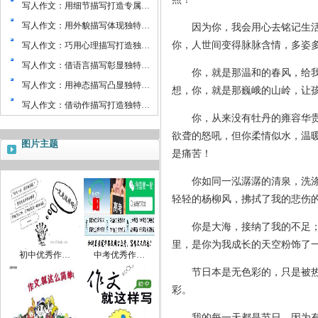
写人作文：用细节描写打造专属…
写人作文：用外貌描写体现独特…
因为你，我会用心去铭记生活的
你，人世间变得脉脉含情，多姿
写人作文：巧用心理描写打造独…
写人作文：借语言描写彰显独特…
你，就是那温和的春风，给我注
写人作文：用神态描写凸显独特…
想，你，就是那巍峨的山岭，让
写人作文：借动作描写打造独特…
你，从来没有牡丹的雍容华贵，
欲聋的怒吼，但你柔情似水，温
图片主题
是痛苦！
你如同一泓潺潺的清泉，洗涤着
轻轻的杨柳风，拂拭了我的悲伤
你是大海，接纳了我的不足；你
里，是你为我成长的天空粉饰了
初中优秀作…
中考优秀作…
节日本是无色彩的，只是被热情
彩。
我的每一天都是节日。因为有