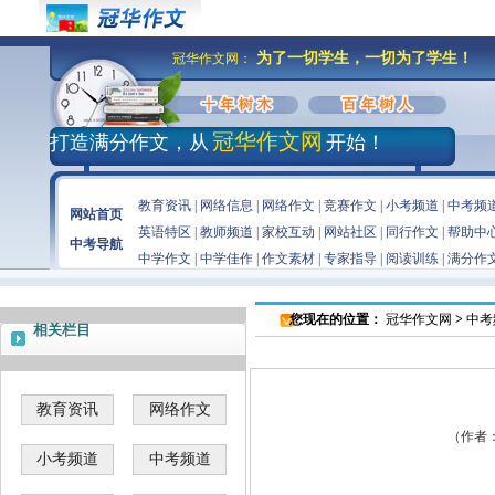
为了一切学生，一切为了学生！
冠华作文网：
冠华作文网
打造满分作文，从
开始！
教育资讯
|
网络信息
|
网络作文
|
竞赛作文
|
小考频道
|
中考频
网站首页
英语特区
|
教师频道
|
家校互动
|
网站社区
|
同行作文
|
帮助中
中考导航
中学作文
|
中学佳作
|
作文素材
|
专家指导
|
阅读训练
|
满分作
您现在的位置：
冠华作文网
>
中考
相关栏目
教育资讯
网络作文
（作者：佚
小考频道
中考频道