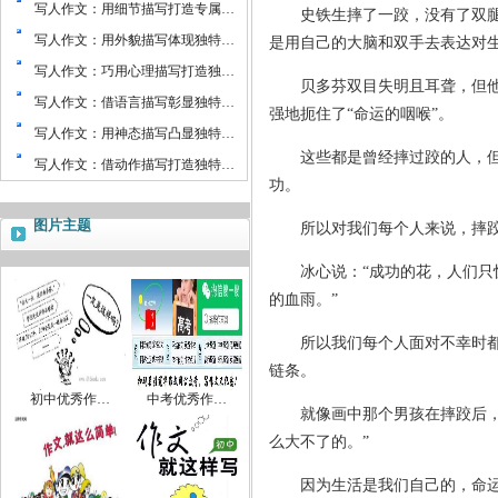
写人作文：用细节描写打造专属…
史铁生摔了一跤，没有了双腿，
写人作文：用外貌描写体现独特…
是用自己的大脑和双手去表达对
写人作文：巧用心理描写打造独…
贝多芬双目失明且耳聋，但他依
写人作文：借语言描写彰显独特…
强地扼住了“命运的咽喉”。
写人作文：用神态描写凸显独特…
这些都是曾经摔过跤的人，但他
写人作文：借动作描写打造独特…
功。
图片主题
所以对我们每个人来说，摔跤
冰心说：“成功的花，人们只惊
的血雨。”
所以我们每个人面对不幸时都不
链条。
初中优秀作…
中考优秀作…
就像画中那个男孩在摔跤后，面
么大不了的。”
因为生活是我们自己的，命运是