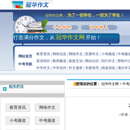
为了一切学生，一切为了学生！
冠华作文网：
冠华作文网
打造满分作文，从
开始！
教育资讯
|
网络信息
|
网络作文
|
竞赛作文
|
小考频道
|
中考频
网站首页
英语特区
|
教师频道
|
家校互动
|
网站社区
|
同行作文
|
帮助中
中考导航
中学作文
|
中学佳作
|
作文素材
|
专家指导
|
阅读训练
|
满分作
您现在的位置：
冠华作文网
>
中考
相关栏目
教育资讯
网络作文
（作者：佚
小考频道
中考频道