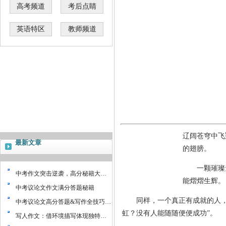
高考频道
考后点睛
英语特区
教师频道
辽阔苍穹中飞
最新文章
的翅膀。
一颗璀璨无
中考作文突击逆袭，高分秘籍大…
能熠熠生辉。
中考议论文作文满分答题秘籍
同样，一个真正有成就的人，也
中考议论文高分答题&写作全技巧…
虹？没有人能随随便便成功”。
写人作文：借环境描写体现独特…